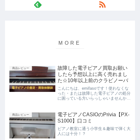
故障した電子ピアノ買取お願い
商品レビュー
したら予想以上に高く売れまし
た☆10年以上前のクラビノーバ
こんにちは、emifasoです！使わなくな
った・または故障した電子ピアノの処分
に困っている方いらっしゃいませんか。
自治体で廃棄してもらうこともできます
が、ほとんどの場合は有料ですよね。無
料で処分できたら嬉しいですね。さらに
電子ピアノCASIOのPrivia【PX-
商品レビュー
欲を言えば、買い取...
S1000】口コミ
ピアノ教室に通う小学生＆趣味で弾く大
人には十分！？