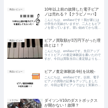
10年以上前の故障した電子ピア
商品レビュー
ノは売れる？【クラビノーバ】
こんにちは、emifasoです！我が家には
小学生の兄妹がいますが、二人ともピア
ノを習っています。習い始めてから現在
４年目になります。もともと私もピアノ
を趣味で弾くので電子ピアノを持ってい
て、子どもたちはそれを使って練習して
ピアノ買取額が3万円下がった理
商品レビュー
います。その電子ピ...
由とは！？
こんにちは、emifasoです。先日アップ
ライトピアノの査定体験談を書いたので
すが、今日は買取当日に査定額よりも３
万円下がってしまった！という苦い体験
談になります(T_T)ピアノ査定体験談‐9
社を比較‐記事に書いた通り、今回はユ
ピアノ査定体験談‐9社を比較‐
商品レビュー
ニオン楽器ピ...
こんにちは、emifasoです。以前、電子
ピアノの買取の記事をアップしました
が、今回は電子ピアノではなく実家のア
ップライトピアノの買取体験談になりま
す！査定をしてもらう時の注意点やコツ
など、これから査定をしてもらう方の参
ダイソンV10のダストボックス
考になればと思います...
トラブル
が開かない！故障？