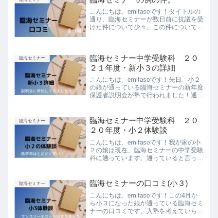
こんにちは、emifasoです！タイトルの
通り、臨海セミナーが数日前に抗議を受
けた件について少々。この件についてご
存知ない方はスルーしてくださいね。臨
海セミナーについて我が家の子どもたち
は臨海セミナーに通っています。まだ通
臨海セミナー中学受験科 ２０
って数ヶ月というこ...
臨海セミナー
２１年度・新小３の詳細
こんにちは、emifasoです！先日、小２
の娘が通っている臨海セミナーの新年度
保護者説明会が塾で行われました！通常
学習塾では２月からが新年度となり、学
校よりも一足早く新年度の勉強が開始さ
れます。なので、更新が近いのです。ど
臨海セミナー中学受験科 ２０
臨海セミナー
うするか迷います。...
２０年度・小２体験談
こんにちは、emifasoです！我が家の小
２の娘は現在、臨海セミナーの中学受験
科に通っています。通っていると言って
も週１なので、中学受験を本格的に視野
に入れ週２～３通っているお子さんより
も勉強量はかなり少ないです。今日は娘
臨海セミナーの口コミ(小３)
臨海セミナー
が通ってみた体験談...
こんにちは、emifasoです！この4月か
ら小３になった娘が通っている臨海セミ
ナーの口コミです。入塾を考えていらっ