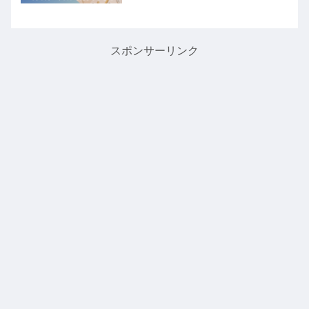
しゃる方、参考になれば幸いです＾＾小
２から新小３へ多くの塾では２月から新
しい学年に変わりますよね。臨海セミナ
ーも例外ではありま...
スポンサーリンク