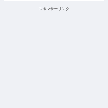
んでいます。もともと進研ゼミのチャレ
ンジをやって...
スポンサーリンク