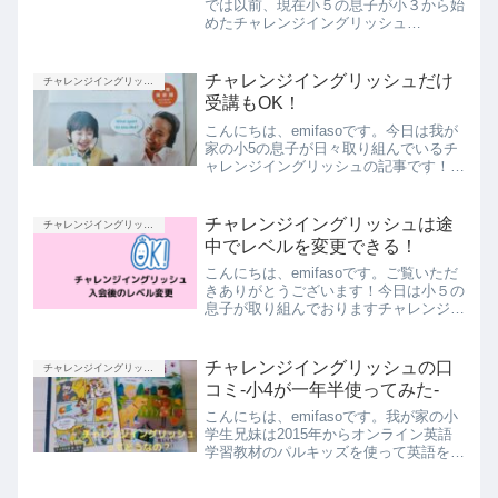
では以前、現在小５の息子が小３から始
めたチャレンジイングリッシュ
(Challenge English)の体験談をご紹介さ
せてもらいましたが、スタートから2年
以上が経過した先日、初めてオンライン
チャレンジイングリッシュだけ
チャレンジイングリッシュ
スピー...
受講もOK！
こんにちは、emifasoです。今日は我が
家の小5の息子が日々取り組んでいるチ
ャレンジイングリッシュの記事です！
(ここでご紹介するのは小学生向けの教
材です。)さっそくですが、お子さんは
英語学習していますか？子どもの英語教
チャレンジイングリッシュは途
チャレンジイングリッシュ
育には英会話スクール...
中でレベルを変更できる！
こんにちは、emifasoです。ご覧いただ
きありがとうございます！今日は小５の
息子が取り組んでおりますチャレンジイ
ングリッシュについて、途中でレベル変
更ができるのか？という記事です。レベ
ルは初回のテストで決まるチャレンジイ
チャレンジイングリッシュの口
チャレンジイングリッシュ
ングリッシュはレベ...
コミ-小4が一年半使ってみた-
こんにちは、emifasoです。我が家の小
学生兄妹は2015年からオンライン英語
学習教材のパルキッズを使って英語を学
んでいますが、息子の方は2019年3月か
らチャレンジイングリッシュにも取り組