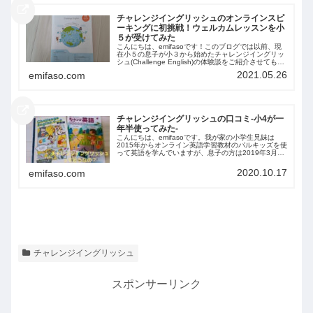
チャレンジイングリッシュのオンラインスピ
ーキングに初挑戦！ウェルカムレッスンを小
５が受けてみた
こんにちは、emifasoです！このブログでは以前、現
在小５の息子が小３から始めたチャレンジイングリッ
シュ(Challenge English)の体験談をご紹介させてもら
いましたが、スタートから2年以上が経過した先日、
2021.05.26
emifaso.com
初めてオンラインスピー...
チャレンジイングリッシュの口コミ-小4が一
年半使ってみた-
こんにちは、emifasoです。我が家の小学生兄妹は
2015年からオンライン英語学習教材のパルキッズを使
って英語を学んでいますが、息子の方は2019年3月か
らチャレンジイングリッシュにも取り組んでいます。
もともと進研ゼミのチャレンジをやって...
2020.10.17
emifaso.com
チャレンジイングリッシュ
スポンサーリンク