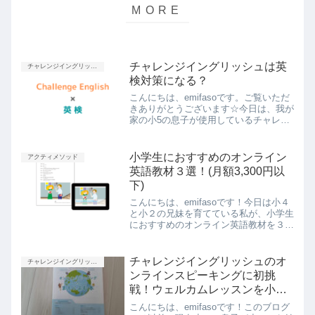
チャレンジイングリッシュは英
チャレンジイングリッシュ
検対策になる？
こんにちは、emifasoです。ご覧いただ
きありがとうございます☆今日は、我が
家の小5の息子が使用しているチャレン
ジイングリッシュについて、小学生が英
検を受験する際の対策教材としてチャレ
ンジイングリッシュは向いているのか、
小学生におすすめのオンライン
アクティメソッド
という記事です。あ...
英語教材３選！(月額3,300円以
下)
こんにちは、emifasoです！今日は小４
と小２の兄妹を育てている私が、小学生
におすすめのオンライン英語教材を３つ
ご紹介します。このおすすめ教材の共通
点は、自宅でも出先でも必要なデバイス
とWi-Fi環境があればできるオンライン
チャレンジイングリッシュのオ
チャレンジイングリッシュ
英語教材月に１...
ンラインスピーキングに初挑
戦！ウェルカムレッスンを小５
が受けてみた
こんにちは、emifasoです！このブログ