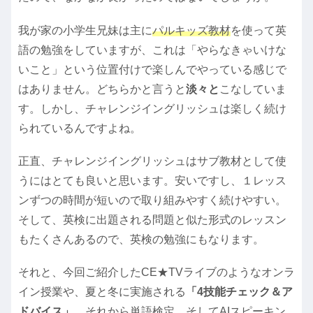
我が家の小学生兄妹は主に
パルキッズ教材
を使って英
語の勉強をしていますが、これは「やらなきゃいけな
いこと」という位置付けで楽しんでやっている感じで
はありません。どちらかと言うと
淡々と
こなしていま
す。しかし、チャレンジイングリッシュは楽しく続け
られているんですよね。
正直、チャレンジイングリッシュはサブ教材として使
うにはとても良いと思います。安いですし、１レッス
ンずつの時間が短いので取り組みやすく続けやすい。
そして、英検に出題される問題と似た形式のレッスン
もたくさんあるので、英検の勉強にもなります。
それと、今回ご紹介したCE★TVライブのようなオンラ
イン授業や、夏と冬に実施される
「4技能チェック＆ア
ドバイス」
、それから単語検定。そしてAIスピーキン