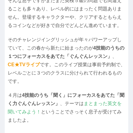
そんな息子ですがまだまだ英検５級の問題でも間違え
ることも多々あり、レベル的にはまったく問題ありま
せん。登場するキャラクターや、クリアするともらえ
るコインなどが好きで自分でどんどん進めています。
そのチャレンジイングリッシュが年々パワーアップし
ていて、この春から新たに始まったのが
4技能のうちの
１つにフォーカスをあてた「ぐんぐんレッスン」
、
CE★TVライブ
です。このライブ授業は事前予約制で、
レベルごとに３つのクラスに分けられて行われるもの
です。
４月は
4技能のうち「聞く」にフォーカスをあてた「聞
く力ぐんぐんレッスン」
、テーマは
まとまった英文を
聞いてみよう！
ということでさっそく息子が受けてみ
ましたよ。