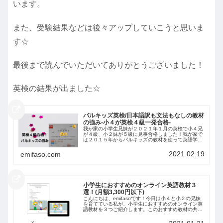
います。
また、受験結果などは後々アップしていこうと思いま
す☆
最後まで読んでいただいてありがとうございました！
英検の結果が出ました☆
パルキッズ英検/日本語訳も文法もなしの教材
の強み-小４が英検４級一発合格‐
我が家の小学生兄妹が２０２１年１月の英検で小４兄
が４級、小２妹が５級に見事合格しました！我が家で
は２０１５年からパルキッズの教材を使って英語学習
を続けてきましたが、目に見える効果がなかなか出
ず、取り組みをお休みした時期や別の教材に乗り換え
2021.02.19
emifaso.com
ようかと思った時期も。
小学生におすすめのオンライン英語教材３
選！(月額3,300円以下)
こんにちは、emifasoです！今日は小４と小２の兄妹
を育てている私が、小学生におすすめのオンライン英
語教材を３つご紹介します。このおすすめ教材の共通
点は、自宅でも出先でも必要なデバイスとWi-Fi環境が
あればできるオンライン英語教材月に１...