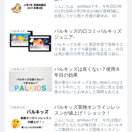
こんにちは、emifasoです。今年2021年
の1月(当時小学2年生)の娘が英検5級に
合格してから数ケ月後の夏休み。10月
の英検での4級取得に向けて本格的に勉
強を開始しました！今日はその勉強法を
ご紹介します😊☆追記☆2021年第2回の
パルキッズの口コミ-パルキッズ
パルキッズ
英検で...
ジュニア-
パルキッズを使った英語学習で英検小２
で５級、小４で４級合格しました。今日
は我が家の小学生兄妹が現在取り組んで
いる英語学習教材のパルキッズから、パ
ルキッズジュニアをご紹介いたします！
取り組み方のポイントもありますよ。
パルキッズは良くない？使用６
パルキッズ
年目の効果
我が家がパルキッズを使い始めたのは２
０１５年のこと。それから目に見える効
果が出ないとお休みした期間もありまし
たが、現在はパルキッズジュニアという
小学生向けの教材を使用しています。
パルキッズ英検オンラインレッ
パルキッズ
スンが値上げ！ショック！
こんにちは、emifasoです。今日は我が
家の子どもたちが毎日使っているパルキ
ッズ教材のパルキッズ英検オンラインレ