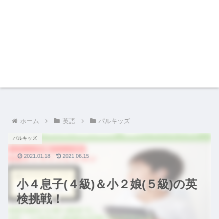
ホーム
英語
パルキッズ
パルキッズ
2021.01.18
2021.06.15
小４息子(４級)＆小２娘(５級)の英
検挑戦！