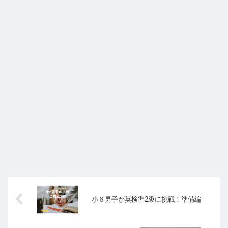
小６男子が英検準2級に挑戦！準備編