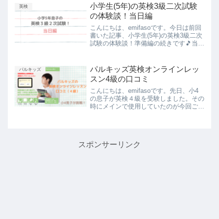
思います！★パルキッズで英語を学ぶ我
小学生(5年)の英検3級二次試験
英検
が家の子どもたち...
の体験談！当日編
こんにちは、emifasoです。今日は前回
書いた記事、小学生(5年)の英検3級二次
試験の体験談！準備編の続きです🎵当日
必要なもの面接に必要なものは、成績表
に付いてくる受験票と保険証などの身分
証明書、筆記用具(鉛筆と消しゴム)で
パルキッズ英検オンラインレッ
パルキッズ
す。☆受験票に...
スン4級の口コミ
こんにちは、emifasoです。先日、小4
の息子が英検４級を受験しました。その
時にメインで使用していたのが今回ご紹
介する、「パルキッズ英検オンラインレ
ッスン４級」です。我が家の子供たちは
何年かパルキッズの教材を使ってきまし
たが、英検オンライ...
スポンサーリンク