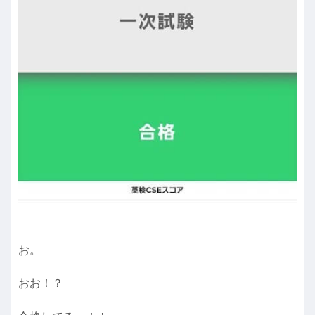
お。
おお！？