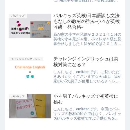
は小6息子が先日挑戦した英検準2級に
ついてです！よろければご覧ください
😊受検準備は半年前から息子が3級を受
検、合格したのがおよそ一年前。2021
パルキッズ英検/日本語訳も文法
パルキッズ
年10月～11月(...
もなしの教材の強み-小４が英検
４級一発合格‐
我が家の小学生兄妹が２０２１年１月の
英検で小４兄が４級、小２妹が５級に見
事合格しました！我が家では２０１５年
からパルキッズの教材を使って英語学習
を続けてきましたが、目に見える効果が
なかなか出ず、取り組みをお休みした時
チャレンジイングリッシュは英
チャレンジイングリッシュ
期や別の教材に乗り換えようかと思った
検対策になる？
時期も。
こんにちは、emifasoです。ご覧いただ
きありがとうございます☆今日は、我が
家の小5の息子が使用しているチャレン
ジイングリッシュについて、小学生が英
検を受験する際の対策教材としてチャレ
ンジイングリッシュは向いているのか、
小４男子パルキッズで初英検に
パルキッズ
という記事です。あ...
挑む
こんにちは、emifasoです。今回はパル
キッズの教材の紹介ではなく、パルキッ
ズ(パルキッズ教材で学ぶ子供たちをこ
う呼ぶようです)の我が子が小4にして初
めて英検に挑んだ様子を書いていこうと