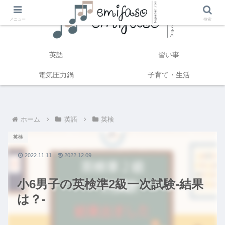
メニュー
検索
英語
習い事
電気圧力鍋
子育て・生活
ホーム
英語
英検
英検
2022.11.11
2022.12.09
小6男子の英検準2級一次試験‐結果
は？‐